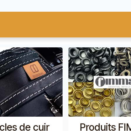
res
Fiebing's
C.S. Osborne
Tandy Leather
Regad
Carte
cles de cuir
Produits F