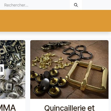
 Cadeau
Promotionnel
Nouveaux Produits
Aide
Sur mesu
IMMA
et
Quincaillerie