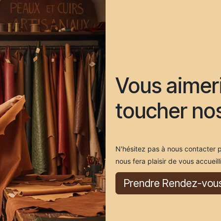
Vous aimeri
toucher nos
N'hésitez pas à nous contacter p
nous fera plaisir de vous accueil
Prendre Rendez-vou