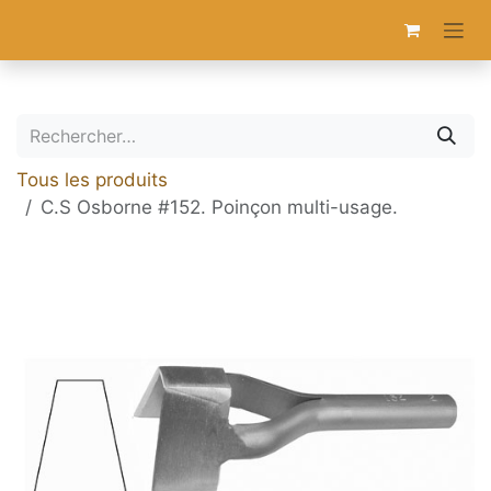
Se rendre au contenu
Tous les produits
C.S Osborne #152. Poinçon multi-usage.