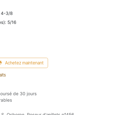
 4-3/8
s): 5/16
Achetez maintenant
aits
boursé de 30 jours
rables
.S. Osborne, Poseur d'œillets n°456,