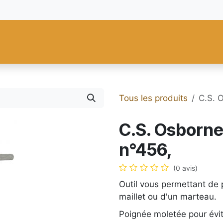
res
Fiebing's
C.S. Osborne
Tandy Leather
Regad
Carte
Tous les produits
C.S. 
C.S. Osborne
n°456,
(0 avis)
Outil vous permettant de p
maillet ou d'un marteau.
Poignée moletée pour évi