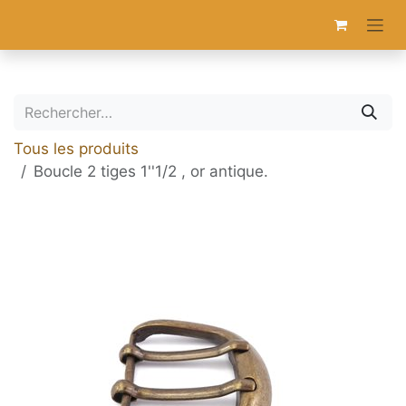
Se rendre au contenu
Tous les produits
Boucle 2 tiges 1''1/2 , or antique.