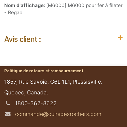
Nom d'affichage:
[M6000] M6000 pour fer à fileter
- Regad
Avis client :
Politique de retours et remboursement
1857, Rue Savoie, G6L 1L1, Plessisville.
​Quebec, Canada.
1800-362-8622
commande@cuirsdesrochers.com