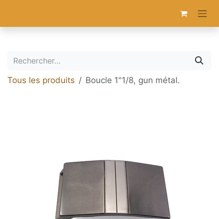
Se rendre au contenu
Tous les produits
Boucle 1"1/8, gun métal.