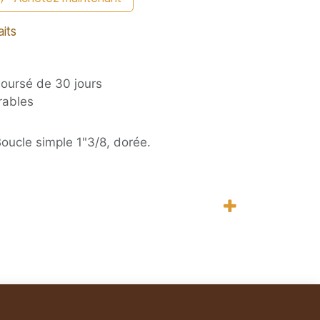
aits
boursé de 30 jours
rables
oucle simple 1"3/8, dorée.