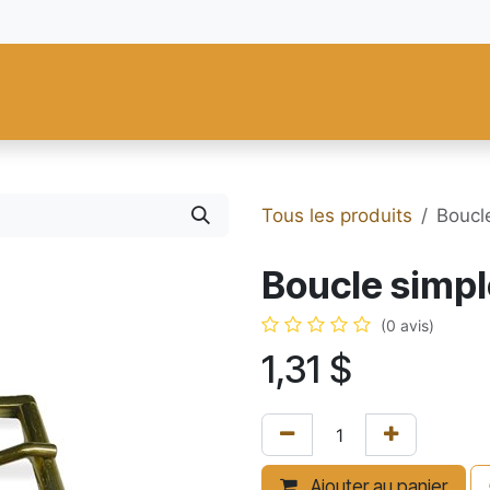
res
Fiebing's
C.S. Osborne
Tandy Leather
Regad
Carte
Tous les produits
Boucle
Boucle simpl
(0 avis)
1,31
$
Ajouter au panier