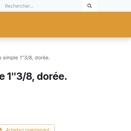
 Cadeau
Promotionnel
Nouveaux Produits
Aide
Sur mesu
 simple 1"3/8, dorée.
e 1"3/8, dorée.
Achetez maintenant