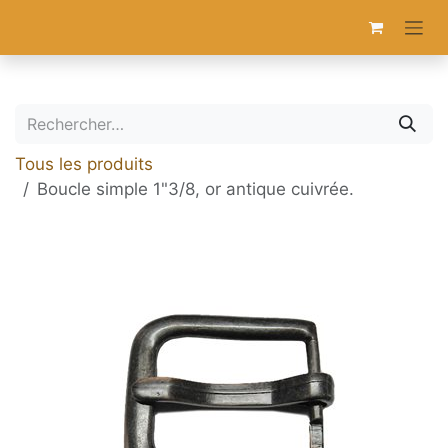
Se rendre au contenu
Tous les produits
Boucle simple 1"3/8, or antique cuivrée.