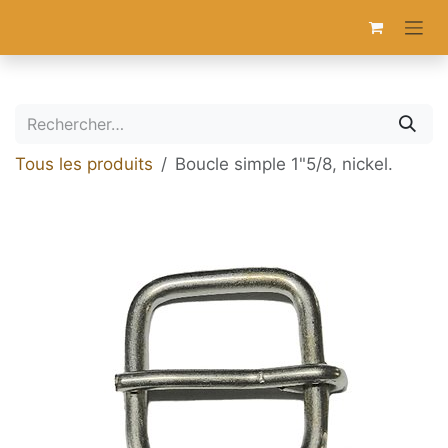
Se rendre au contenu
Tous les produits
Boucle simple 1"5/8, nickel.