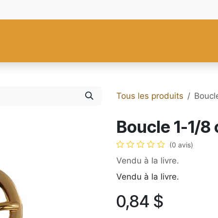
res
Fiebing's
C.S. Osborne
Tandy Leather
Regad
Carte
Tous les produits
Boucle
Boucle 1-1/8 
(0 avis)
Vendu à la livre.
Vendu à la livre.
0,84
$