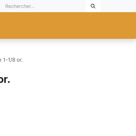
 Cadeau
Promotionnel
Nouveaux Produits
Aide
Sur mesu
 1-1/8 or.
or.