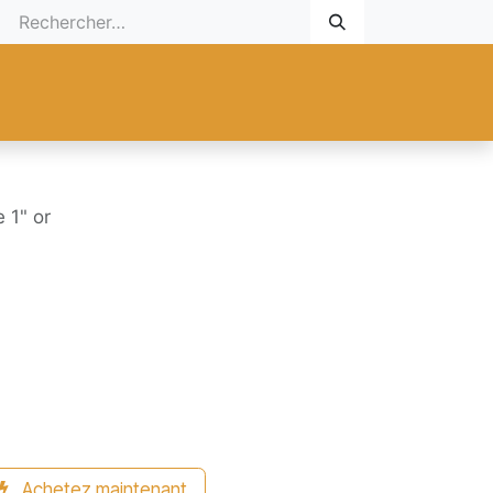
 Cadeau
Promotionnel
Nouveaux Produits
Aide
Sur mesu
 1" or
Achetez maintenant