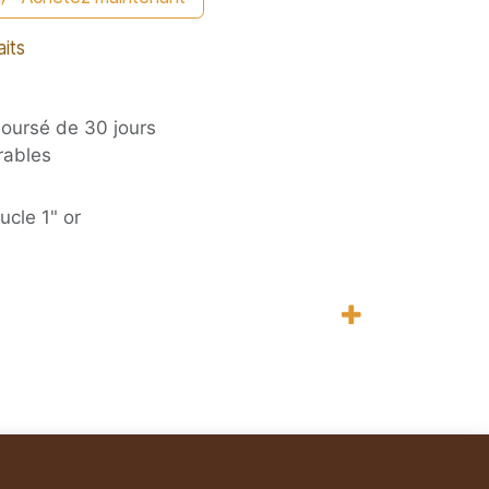
aits
boursé de 30 jours
rables
ucle 1" or