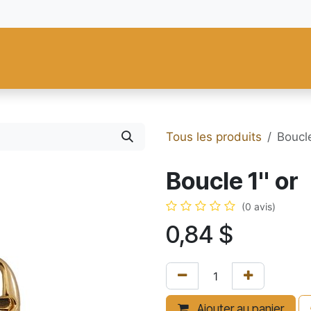
res
Fiebing's
C.S. Osborne
Tandy Leather
Regad
Carte
Tous les produits
Boucle
Boucle 1" or
(0 avis)
0,84
$
Ajouter au panier