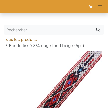
Se rendre au contenu
Tous les produits
Bande tissé 3/4rouge fond beige (5pi.)