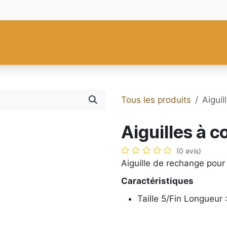
res
Fiebing's
C.S. Osborne
Tandy Leather
Regad
Carte
Tous les produits
Aigui
Aiguilles à 
(0 avis)
Aiguille de rechange pou
Caractéristiques
Taille 5/Fin Longueur 