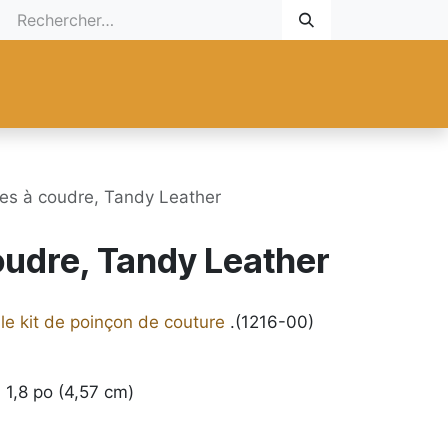
 Cadeau
Promotionnel
Nouveaux Produits
Aide
Sur mesu
lles à coudre, Tandy Leather
coudre, Tandy Leather
r
le kit de poinçon de couture
.(1216-00)
: 1,8 po (4,57 cm)