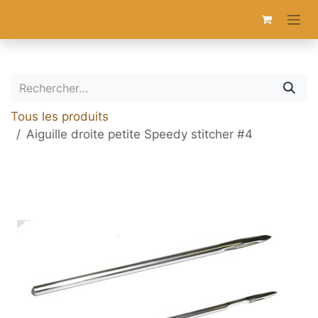
Se rendre au contenu
Tous les produits
Aiguille droite petite Speedy stitcher #4