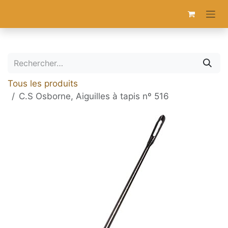
Se rendre au contenu
Tous les produits
C.S Osborne, Aiguilles à tapis nº 516