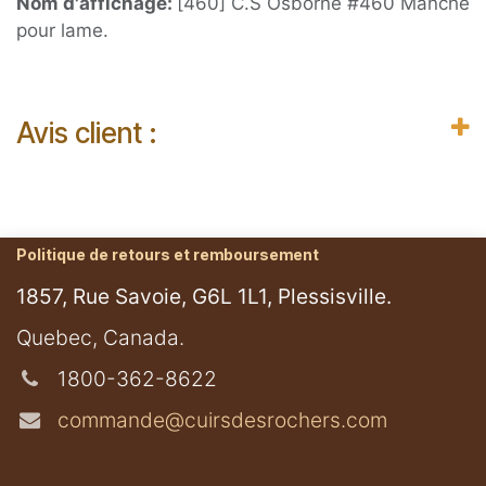
Nom d'affichage:
[460] C.S Osborne #460 Manche
pour lame.
Avis client :
Politique de retours et remboursement
1857, Rue Savoie, G6L 1L1, Plessisville.
​Quebec, Canada.
1800-362-8622
commande@cuirsdesrochers.com