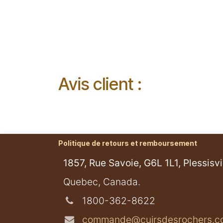
Avis client :
Politique de retours et remboursement
1857, Rue Savoie, G6L 1L1, Plessisvil
​Quebec, Canada.
1800-362-8622
commande@cuirsdesrochers.c