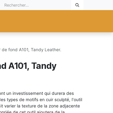
 Cadeau
Promotionnel
Nouveaux Produits
Aide
Sur mesu
r de fond A101, Tandy Leather.
nd A101, Tandy
ont un investissement qui durera des
es types de motifs en cuir sculpté, l'outil
ait varier la texture de la zone adjacente
ropriée de cet outil ajoutera de la