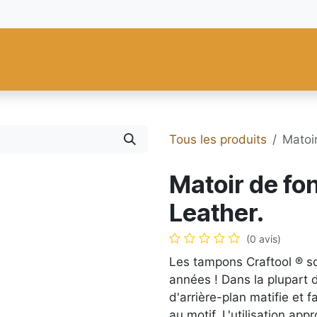
res
Fiebing's
C.S. Osborne
Tandy Leather
Regad
Carte
Tous les produits
Matoi
Matoir de fo
Leather.
(0 avis)
Les tampons Craftool ® s
années ! Dans la plupart d
d'arrière-plan matifie et f
au motif. L'utilisation app