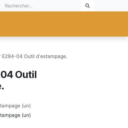
 Cadeau
Promotionnel
Nouveaux Produits
Aide
Sur mesu
r E294-04 Outil d'estampage.
04 Outil
.
stampage (un)
stampage (un)