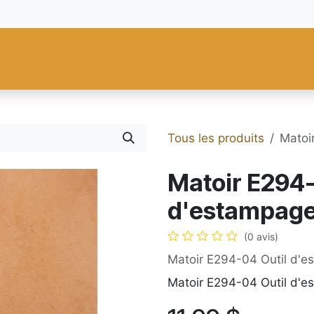
res
Fiebing's
C.S. Osborne
Tandy Leather
Regad
Carte
Tous les produits
Matoi
Matoir E294-
d'estampage
(0 avis)
Matoir E294-04 Outil d'e
Matoir E294-04 Outil d'e