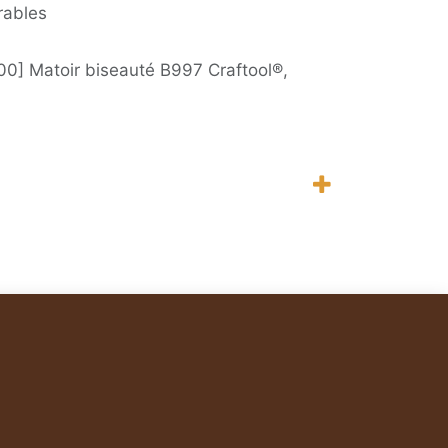
rables
0] Matoir biseauté B997 Craftool®,