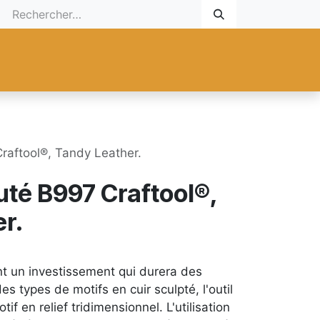
 Cadeau
Promotionnel
Nouveaux Produits
Aide
Sur mesu
raftool®, Tandy Leather.
uté B997 Craftool®,
r.
nt un investissement qui durera des
es types de motifs en cuir sculpté, l'outil
if en relief tridimensionnel. L'utilisation