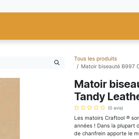
res
Fiebing's
C.S. Osborne
Tandy Leather
Regad
Carte
Tous les produits
Matoir biseauté B997 C
Matoir bisea
Tandy Leathe
(0 avis)
Les matoirs Craftool ® so
années ! Dans la plupart d
de chanfrein apporte le mot