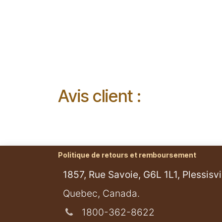
Avis client :
Politique de retours et remboursement
1857, Rue Savoie, G6L 1L1, Plessisvil
​Quebec, Canada.
1800-362-8622