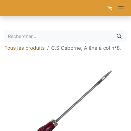
Se rendre au contenu
Tous les produits
C.S Osborne, Alêne à col n°8.