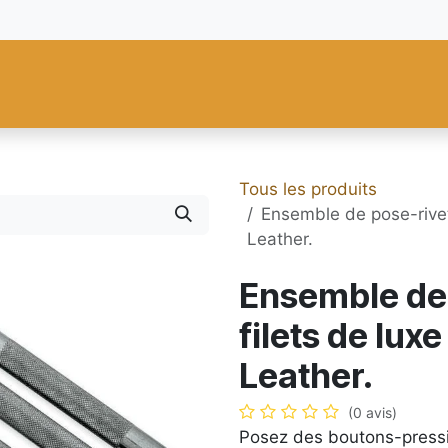
res
Fiebing's
C.S. Osborne
Tandy Leather
Regad
Carte
Tous les produits
Ensemble de pose-rivet
Leather.
Ensemble de 
filets de lux
Leather.
(0 avis)
Posez des boutons-pressio