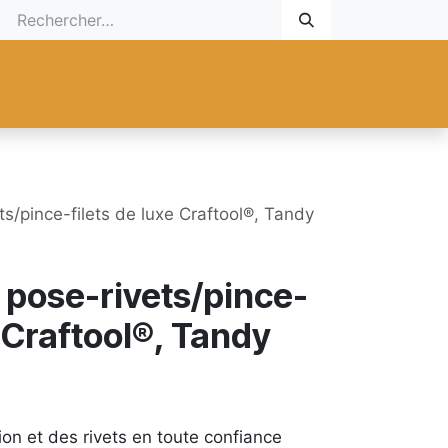
 Cadeau
Promotionnel
Nouveaux Produits
Aide
Sur mesu
s/pince-filets de luxe Craftool®, Tandy
pose-rivets/pince-
e Craftool®, Tandy
n et des rivets en toute confiance