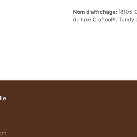
Nom d'affichage:
[8105-0
de luxe Craftool®, Tandy 
le.
om