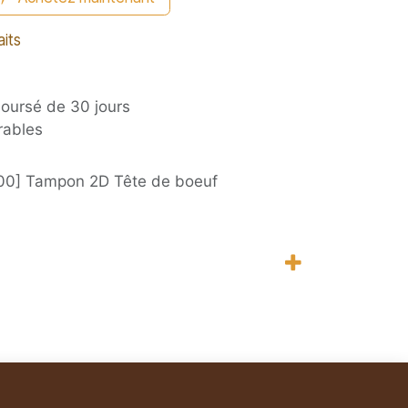
aits
boursé de 30 jours
rables
00] Tampon 2D Tête de boeuf