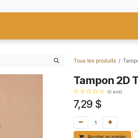
res
Fiebing's
C.S. Osborne
Tandy Leather
Regad
Carte
Tous les produits
Tampo
Tampon 2D T
(0 avis)
7,29
$
Ajouter au panier