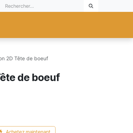
 Cadeau
Promotionnel
Nouveaux Produits
Aide
Sur mesu
n 2D Tête de boeuf
ête de boeuf
Achetez maintenant