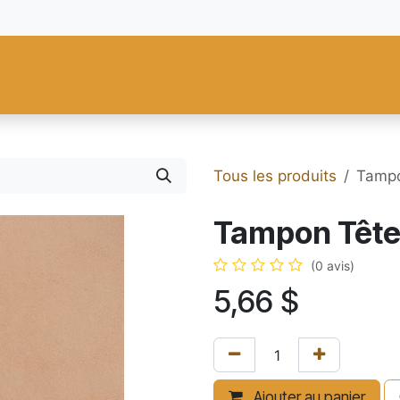
res
Fiebing's
C.S. Osborne
Tandy Leather
Regad
Carte
Tous les produits
Tampo
Tampon Tête
(0 avis)
5,66
$
Ajouter au panier