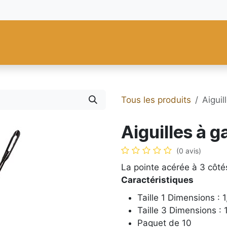
res
Fiebing's
C.S. Osborne
Tandy Leather
Regad
Carte
Tous les produits
Aiguil
Aiguilles à g
(0 avis)
La pointe acérée à 3 côté
Caractéristiques
Taille 1 Dimensions : 
Taille 3 Dimensions :
Paquet de 10