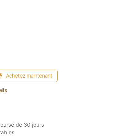
Achetez maintenant
aits
boursé de 30 jours
rables