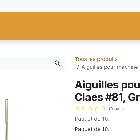
res
Fiebing's
C.S. Osborne
Tandy Leather
Regad
Carte
Tous les produits
Aiguilles pour machine
Aiguilles po
Claes #81, G
(0 avis)
Paquet de 10.
Paquet de 10.