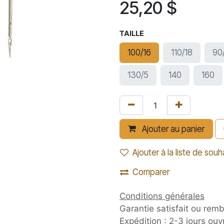
25,20
$
TAILLE
100/16
110/18
90
130/5
140
160
Ajouter au panier
Ajouter à la liste de souh
Comparer
Conditions générales
Garantie satisfait ou rem
Expédition : 2-3 jours ouv