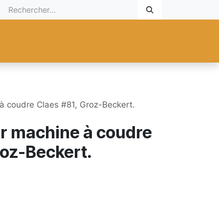
 Cadeau
Promotionnel
Nouveaux Produits
Aide
Sur mesu
 à coudre Claes #81, Groz-Beckert.
ur machine à coudre
roz-Beckert.