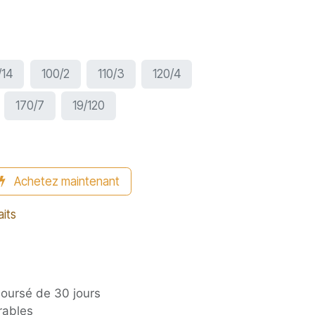
/14
100/2
110/3
120/4
170/7
19/120
Achetez maintenant
aits
boursé de 30 jours
rables