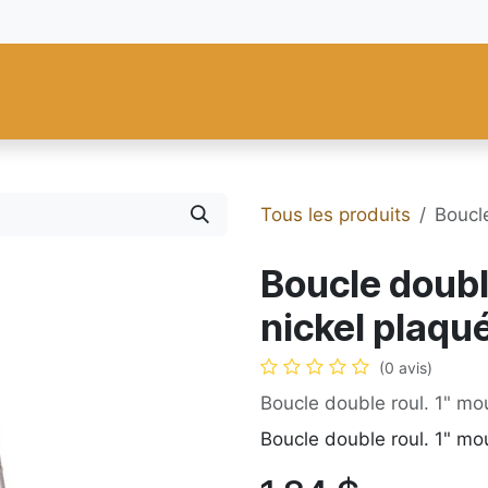
res
Fiebing's
C.S. Osborne
Tandy Leather
Regad
Carte
Tous les produits
Boucl
Boucle doubl
nickel plaqu
(0 avis)
Boucle double roul. 1" mo
Boucle double roul. 1" mo