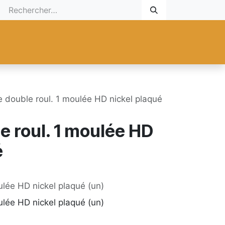
 Cadeau
Promotionnel
Nouveaux Produits
Aide
Sur mesu
e double roul. 1 moulée HD nickel plaqué
e roul. 1 moulée HD
é
ulée HD nickel plaqué (un)
ulée HD nickel plaqué (un)