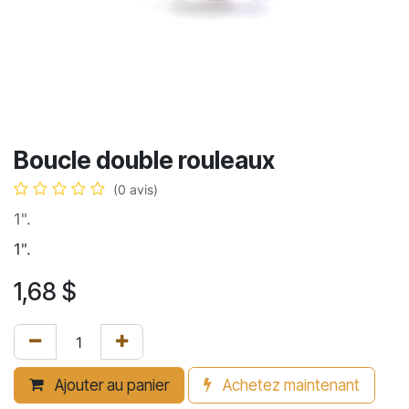
Boucle double rouleaux
(0 avis)
1".
1".
1,68
$
Ajouter au panier
Achetez maintenant