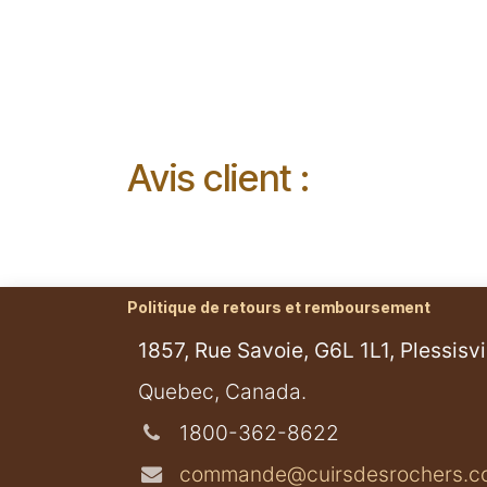
Avis client :
Politique de retours et remboursement
1857, Rue Savoie, G6L 1L1, Plessisvil
​Quebec, Canada.
1800-362-8622
commande@cuirsdesrochers.c