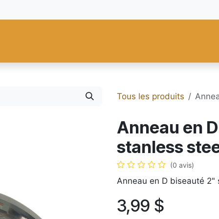
res
Fiebing's
C.S. Osborne
Tandy Leather
Regad
Carte
Tous les produits
Annea
Anneau en D 
stanless stee
(0 avis)
Anneau en D biseauté 2" s
3,99
$