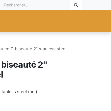
 Cadeau
Promotionnel
Nouveaux Produits
Aide
Sur mesu
u en D biseauté 2" stanless steel
biseauté 2"
l
tanless steel (un.)