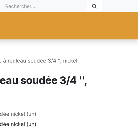
 Cadeau
Promotionnel
Nouveaux Produits
Aide
Sur mesu
 à rouleau soudée 3/4 '', nickel.
eau soudée 3/4 '',
dée nickel (un)
dée nickel (un)