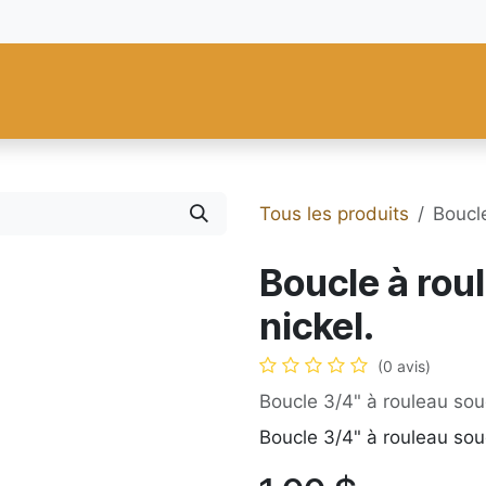
res
Fiebing's
C.S. Osborne
Tandy Leather
Regad
Carte
Tous les produits
Boucle
Boucle à roul
nickel.
(0 avis)
Boucle 3/4" à rouleau sou
Boucle 3/4" à rouleau sou