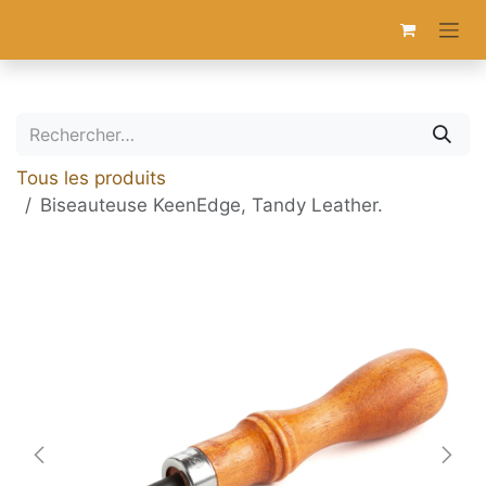
Se rendre au contenu
Tous les produits
Biseauteuse KeenEdge, Tandy Leather.