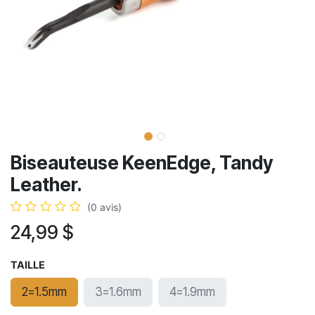
Biseauteuse KeenEdge, Tandy
Leather.
(0 avis)
24,99
$
TAILLE
2=1.5mm
3=1.6mm
4=1.9mm