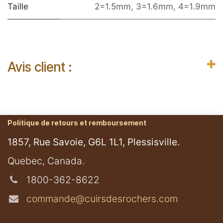
Taille
2=1.5mm
,
3=1.6mm
,
4=1.9mm
Avis client :
Politique de retours et remboursement
1857, Rue Savoie, G6L 1L1, Plessisville.
​Quebec, Canada.
1800-362-8622
commande@cuirsdesrochers.com