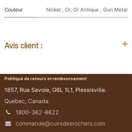
Couleur
Nickel
,
Or
,
Or Antique
,
Gun Metal
Avis client :
Politique de retours et remboursement
1857, Rue Savoie, G6L 1L1, Plessisville.
​Quebec, Canada.
1800-362-8622
commande@cuirsdesrochers.com