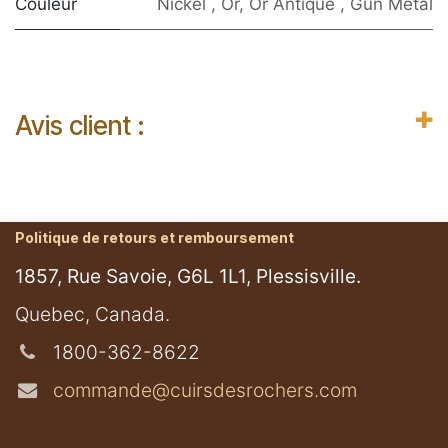
Couleur
Nickel
,
Or
,
Or Antique
,
Gun Metal
Avis client :
Politique de retours et remboursement
1857, Rue Savoie, G6L 1L1, Plessisville.
​Quebec, Canada.
1800-362-8622
commande@cuirsdesrochers.com