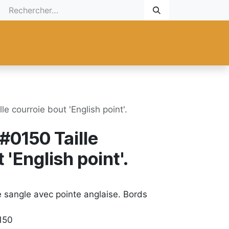
 Cadeau
Promotionnel
Nouveaux Produits
Aide
Sur mesu
e courroie bout 'English point'.
#0150 Taille
 'English point'.
 sangle avec pointe anglaise. Bords
150