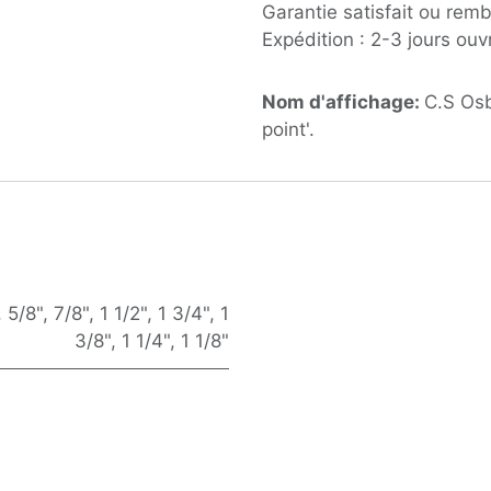
Garantie satisfait ou rem
Expédition : 2-3 jours ouv
Nom d'affichage:
C.S Osb
point'.
,
5/8"
,
7/8"
,
1 1/2"
,
1 3/4"
,
1
3/8"
,
1 1/4"
,
1 1/8"