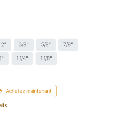
2"
3/8"
5/8"
7/8"
8"
1 1/4"
1 1/8"
Achetez maintenant
aits