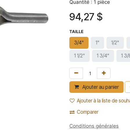
Quantité : 1 pièce
94,27
$
TAILLE
3/4"
1"
1/2"
1 1/2"
1 3/4"
1 3/
Ajouter au panier
Ajouter à la liste de souh
Comparer
Conditions générales