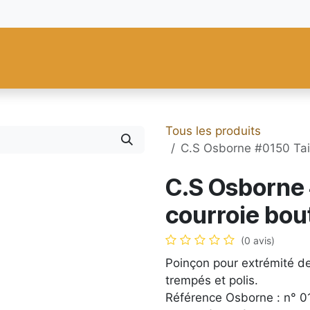
res
Fiebing's
C.S. Osborne
Tandy Leather
Regad
Carte
Tous les produits
C.S Osborne #0150 Taill
C.S Osborne 
courroie bout
(0 avis)
Poinçon pour extrémité de
trempés et polis.
Référence Osborne : n° 0