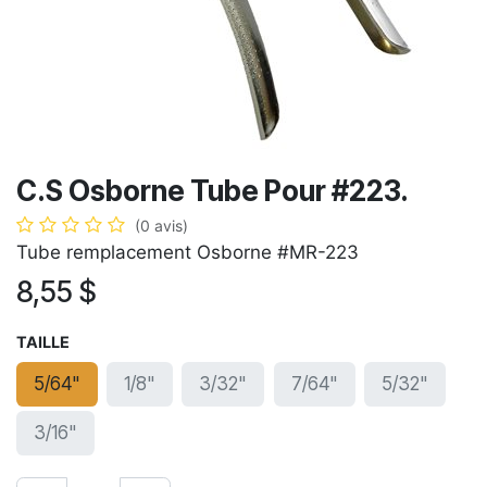
C.S Osborne Tube Pour #223.
(0 avis)
Tube remplacement Osborne #MR-223
8,55
$
TAILLE
5/64"
1/8"
3/32"
7/64"
5/32"
3/16"