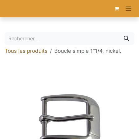
Se rendre au contenu
Tous les produits
Boucle simple 1"1/4, nickel.