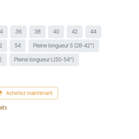
4
36
38
40
42
44
2
54
Pleine longueur S (28-42")
)
Pleine longueur L(50-54")
Achetez maintenant
aits