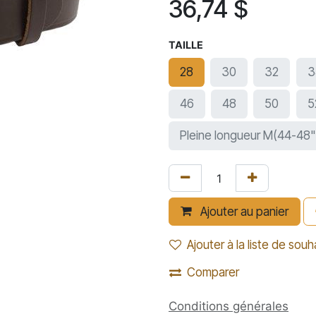
36,74
$
TAILLE
28
30
32
3
46
48
50
5
Pleine longueur M(44-48"
Ajouter au panier
Ajouter à la liste de souh
Comparer
Conditions générales