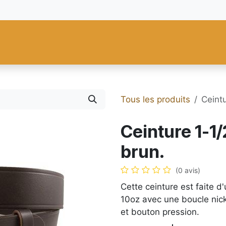
res
Fiebing's
C.S. Osborne
Tandy Leather
Regad
Carte
Tous les produits
Ceint
Ceinture 1-1
brun.
(0 avis)
Cette ceinture est faite d
10oz avec une boucle nick
et bouton pression.