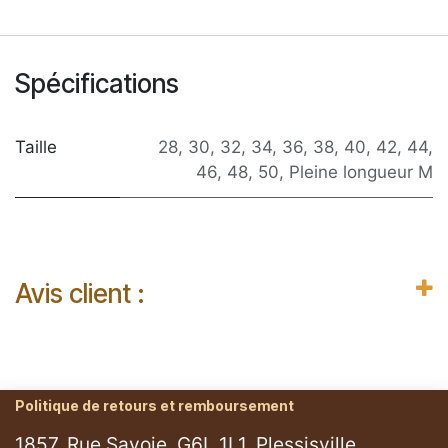
Spécifications
Taille
28
,
30
,
32
,
34
,
36
,
38
,
40
,
42
,
44
,
46
,
48
,
50
,
Pleine longueur M
Avis client :
Politique de retours et remboursement
1857, Rue Savoie, G6L 1L1, Plessisville.