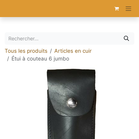
Se rendre au contenu
Tous les produits
Articles en cuir
Étui à couteau 6 jumbo