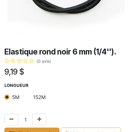
Elastique rond noir 6 mm (1/4'').
(0 avis)
9,19
$
LONGUEUR
5M
152M