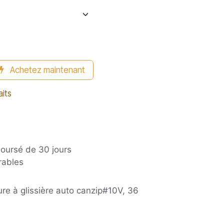
Achetez maintenant
aits
boursé de 30 jours
rables
re à glissière auto canzip#10V, 36