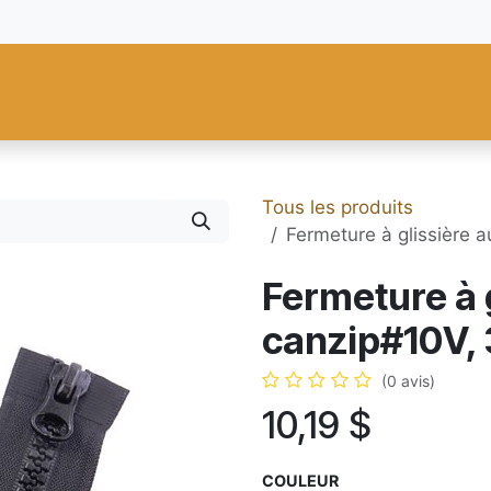
res
Fiebing's
C.S. Osborne
Tandy Leather
Regad
Carte
Tous les produits
Fermeture à glissière 
Fermeture à 
canzip#10V, 
(0 avis)
10,19
$
COULEUR