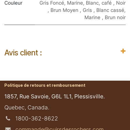
Couleur
Gris Foncé
,
Marine
,
Blanc
,
café
,
Noir
,
Brun Moyen
,
Gris
,
Blanc cassé
,
Marine
,
Brun noir
Avis client :
Politique de retours et remboursement
1857, Rue Savoie, G6L 1L1, Plessisville.
​Quebec, Canada.
1800-362-8622
commande@cuirsdesrochers.com