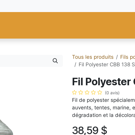
res
Fiebing's
C.S. Osborne
Tandy Leather
Regad
Carte
Tous les produits
Fils 
Fil Polyester CBB 138 
Fil Polyeste
(0 avis)
Fil de polyester spécialem
auvents, tentes, marine, e
dégradation et la décolora
38,59
$