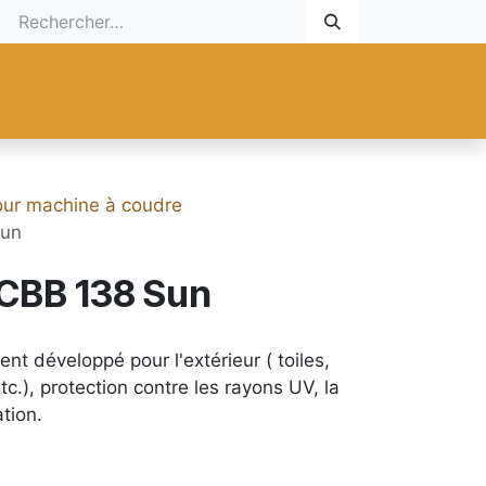
 Cadeau
Promotionnel
Nouveaux Produits
Aide
Sur mesu
pour machine à coudre
Sun
r CBB 138 Sun
ent développé pour l'extérieur ( toiles,
tc.), protection contre les rayons UV, la
tion.