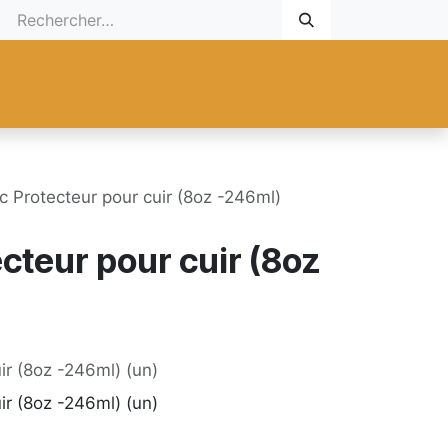
 Cadeau
Promotionnel
Nouveaux Produits
Aide
Sur mesu
ic Protecteur pour cuir (8oz -246ml)
ecteur pour cuir (8oz
uir (8oz -246ml) (un)
uir (8oz -246ml) (un)