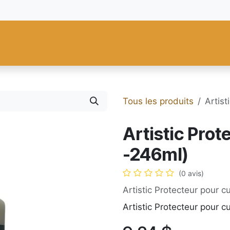
res
Fiebing's
C.S. Osborne
Tandy Leather
Regad
Carte
Tous les produits
Artist
Artistic Prot
-246ml)
(0 avis)
Artistic Protecteur pour c
Artistic Protecteur pour c