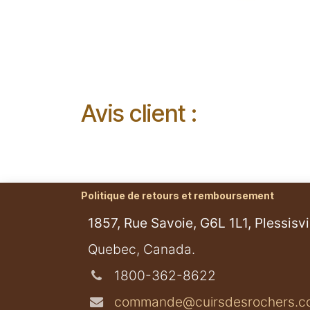
Avis client :
Politique de retours et remboursement
1857, Rue Savoie, G6L 1L1, Plessisvil
​Quebec, Canada.
1800-362-8622
commande@cuirsdesrochers.c