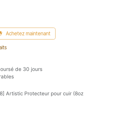
Achetez maintenant
aits
boursé de 30 jours
rables
] Artistic Protecteur pour cuir (8oz