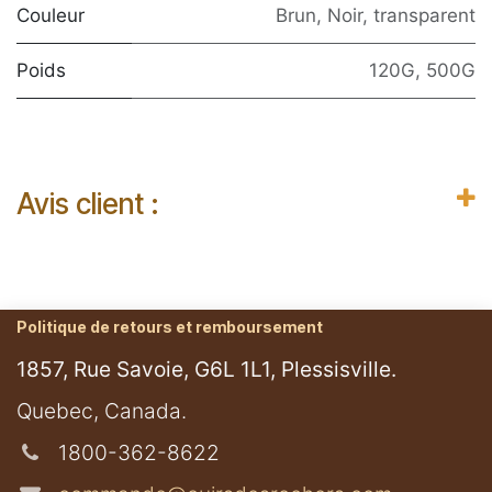
Couleur
Brun
,
Noir
,
transparent
Poids
120G
,
500G
Avis client :
Politique de retours et remboursement
1857, Rue Savoie, G6L 1L1, Plessisville.
​Quebec, Canada.
1800-362-8622