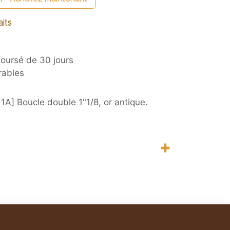
aits
boursé de 30 jours
rables
1A] Boucle double 1"1/8, or antique.