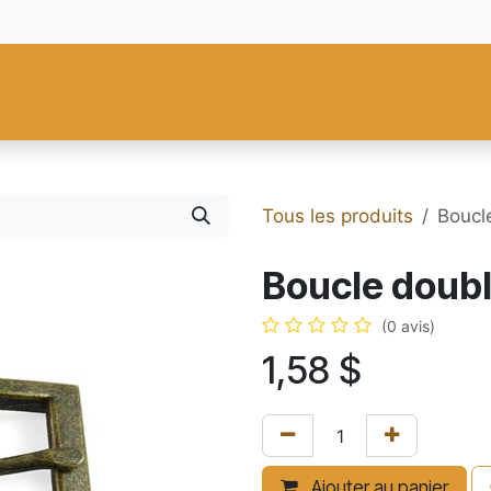
res
Fiebing's
C.S. Osborne
Tandy Leather
Regad
Carte
Tous les produits
Boucle
Boucle double
(0 avis)
1,58
$
Ajouter au panier