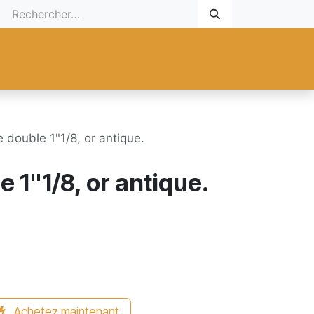
 Cadeau
Promotionnel
Nouveaux Produits
Aide
Sur mesu
 double 1"1/8, or antique.
 1"1/8, or antique.
Achetez maintenant