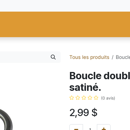
res
Fiebing's
C.S. Osborne
Tandy Leather
Regad
Carte
Tous les produits
Boucle
Boucle double
satiné.
(0 avis)
2,99
$