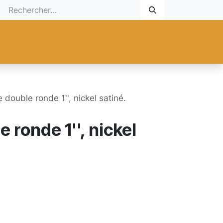
 Cadeau
Promotionnel
Nouveaux Produits
Aide
Sur mesu
 double ronde 1'', nickel satiné.
 ronde 1'', nickel