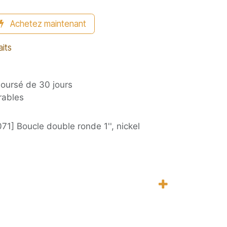
Achetez maintenant
aits
boursé de 30 jours
rables
71] Boucle double ronde 1'', nickel