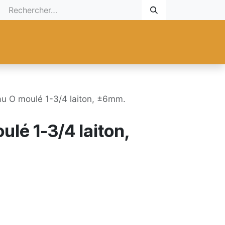
 Cadeau
Promotionnel
Nouveaux Produits
Aide
Sur mesu
u O moulé 1-3/4 laiton, ±6mm.
lé 1-3/4 laiton,