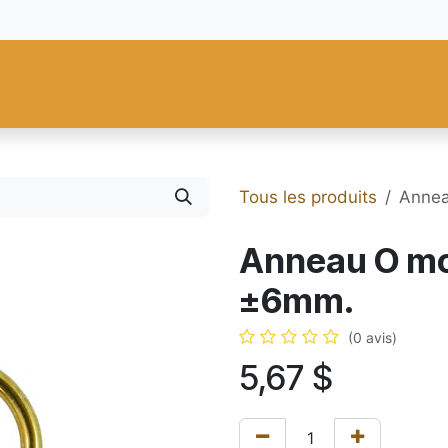
res
Fiebing's
C.S. Osborne
Tandy Leather
Regad
Carte
Tous les produits
Annea
Anneau O mou
±6mm.
(0 avis)
5,67
$