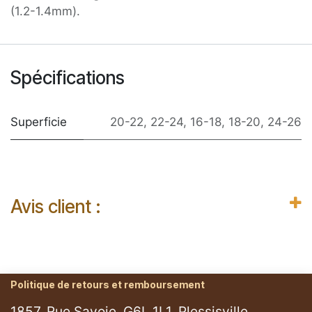
(1.2-1.4mm).
Spécifications
Superficie
20-22
,
22-24
,
16-18
,
18-20
,
24-26
Avis client :
Politique de retours et remboursement
1857, Rue Savoie, G6L 1L1, Plessisville.