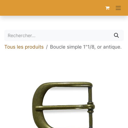
Se rendre au contenu
Tous les produits
Boucle simple 1"1/8, or antique.