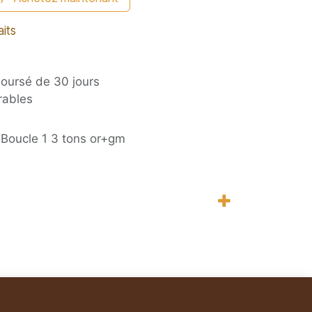
aits
boursé de 30 jours
rables
Boucle 1 3 tons or+gm