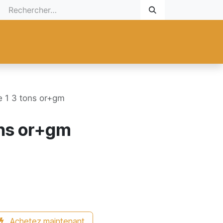
 Cadeau
Promotionnel
Nouveaux Produits
Aide
Sur mesu
e 1 3 tons or+gm
ons or+gm
Achetez maintenant