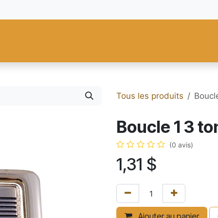
res
Fiebing's
C.S. Osborne
Tandy Leather
Regad
Carte
Tous les produits
Boucl
Boucle 1 3 t
(0 avis)
1,31
$
Ajouter au panier